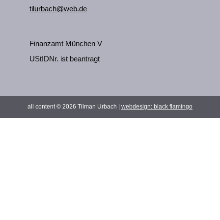
tilurbach@web.de
Finanzamt München V
UStIDNr. ist beantragt
all content © 2026 Tilman Urbach |
webdesign:
black flamingo