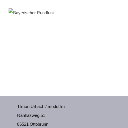
Tilman Urbach / modofilm
Ranhazweg 51
85521 Ottobrunn