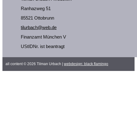
Ranhazweg 51
85521 Ottobrunn
tilurbach@web.de
Finanzamt München V
UStIDNr. ist beantragt
all content © 2026 Tilman Urbach |
webdesign:
black flamingo