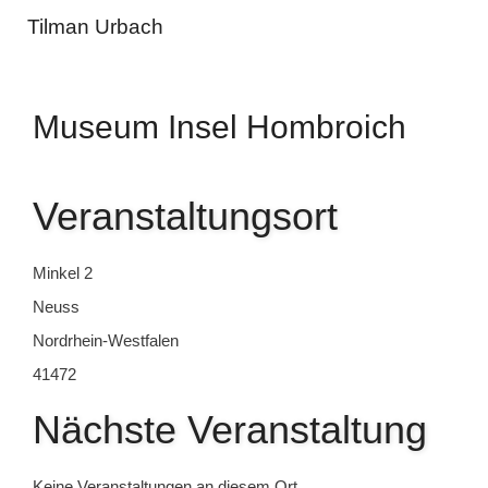
Zum
Tilman Urbach
Inhalt
springen
Museum Insel Hombroich
Veranstaltungsort
Minkel 2
Neuss
Nordrhein-Westfalen
41472
Nächste Veranstaltung
Keine Veranstaltungen an diesem Ort