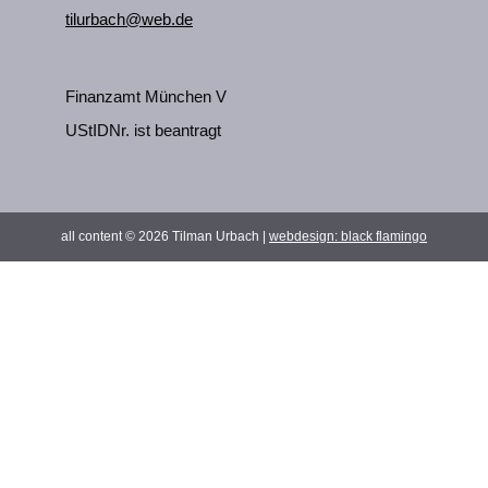
tilurbach@web.de
Finanzamt München V
UStIDNr. ist beantragt
all content © 2026 Tilman Urbach |
webdesign:
black flamingo